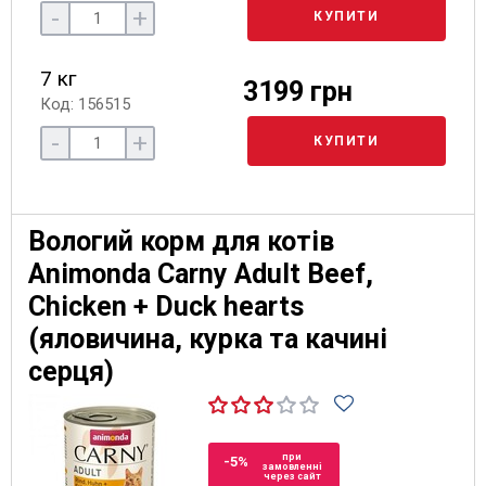
-
+
КУПИТИ
7 кг
3199 грн
Код: 156515
-
+
КУПИТИ
Вологий корм для котів
Animonda Carny Adult Beef,
Chicken + Duck hearts
(яловичина, курка та качині
серця)
при
-5%
замовленні
через сайт