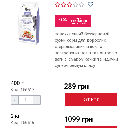
при
-10%
замовленні
через сайт
повсякденний беззерновий
сухий корм для дорослих
стерилізованих кішок та
кастрованих котів та контролю
ваги зі смаком качки та індички
супер-преміум класу
400 г
289 грн
Код: 156517
-
+
КУПИТИ
2 кг
1099 грн
Код: 156516