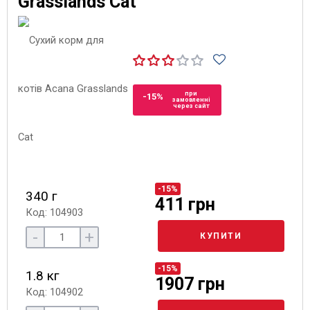
Grasslands Cat
при
-15%
замовленні
через сайт
-15%
340 г
411 грн
Код: 104903
-
+
КУПИТИ
-15%
1.8 кг
1907 грн
Код: 104902