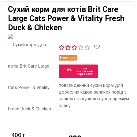
Сухий корм для котів Brit Care
Large Cats Power & Vitality Fresh
Duck & Chicken
Новинка
при
-10%
замовленні
через сайт
повсякденний сухий корм для
дорослих кішок великих порід з
качкою та куркою супер-преміум
класу
400 г