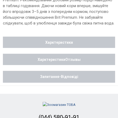
Premium. Рекомендований добовий розмір порції наведено
в таблиці годування. Даючи новий корм вперше, змішуйте
його впродовж 3–5 днів з попереднім кормом, поступово
збільшуючи співвідношення Brit Premium. Не забувайте
слідкувати, щоб в улюбленця завжди була свіжа питна вода.
Харктеристики
ХарктеристикиОтзывы
Запитання-Відповіді
(044) 580-91-91