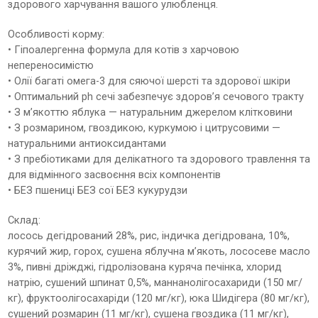
здорового харчування вашого улюбленця.
Особливості корму:
• Гіпоалергенна формула для котів з харчовою
непереносимістю
• Олії багаті омега-3 для сяючої шерсті та здорової шкіри
• Оптимальний ph сечі забезпечує здоров’я сечового тракту
• З м’якоттю яблука — натуральним джерелом клітковини
• З розмарином, гвоздикою, куркумою і цитрусовими —
натуральними антиоксидантами
• З пребіотиками для делікатного та здорового травлення та
для відмінного засвоєння всіх компонентів
• БЕЗ пшениці БЕЗ сої БЕЗ кукурудзи
Склад:
лосось дегідрований 28%, рис, індичка дегідрована, 10%,
курячий жир, горох, сушена яблучна м’якоть, лососеве масло
3%, пивні дріжджі, гідролізована куряча печінка, хлорид
натрію, сушений шпинат 0,5%, маннанолігосахариди (150 мг/
кг), фруктоолігосахаріди (120 мг/кг), юка Шидігера (80 мг/кг),
сушений розмарин (11 мг/кг), сушена гвоздика (11 мг/кг),