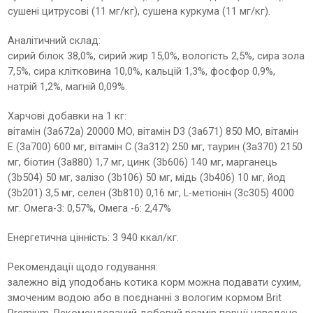
сушені цитрусові (11 мг/кг), сушена куркума (11 мг/кг).
Аналітичний склад:
сирий білок 38,0%, сирий жир 15,0%, вологість 2,5%, сира зола
7,5%, сира клітковина 10,0%, кальцій 1,3%, фосфор 0,9%,
натрій 1,2%, магній 0,09%.
Харчові добавки на 1 кг:
вітамін (3a672a) 20000 МО, вітамін D3 (3a671) 850 МО, вітамін
E (3a700) 600 мг, вітамін C (3a312) 250 мг, таурин (3a370) 2150
мг, біотин (3a880) 1,7 мг, цинк (3b606) 140 мг, марганець
(3b504) 50 мг, залізо (3b106) 50 мг, мідь (3b406) 10 мг, йод
(3b201) 3,5 мг, селен (3b810) 0,16 мг, L-метіонін (3c305) 4000
мг. Омега-3: 0,57%, Омега -6: 2,47%
Енергетична цінність: 3 940 ккал/кг.
Рекомендації щодо годування:
залежно від уподобань котика корм можна подавати сухим,
змоченим водою або в поєднанні з вологим кормом Brit