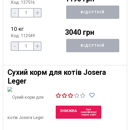
Код: 137516
-
+
ВІДСУТНІЙ
10 кг
3040 грн
Код: 112549
-
+
ВІДСУТНІЙ
Сухий корм для котів Josera
Leger
при
ЗНИЖКА
замовленні
через сайт