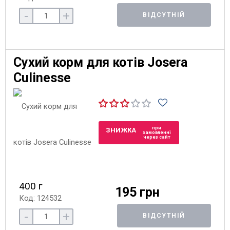
-
+
ВІДСУТНІЙ
Сухий корм для котів Josera
Culinesse
при
ЗНИЖКА
замовленні
через сайт
400 г
195 грн
Код: 124532
-
+
ВІДСУТНІЙ