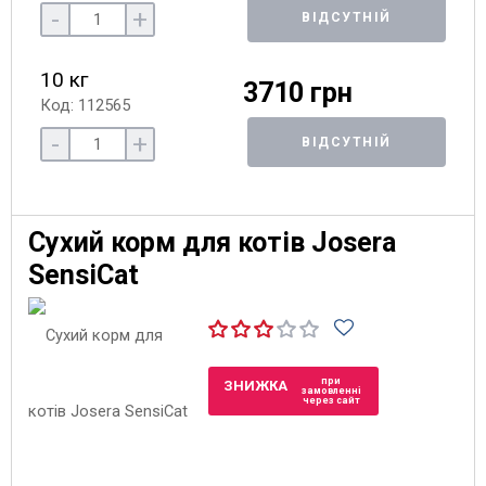
-
+
ВІДСУТНІЙ
10 кг
3710 грн
Код: 112565
-
+
ВІДСУТНІЙ
Сухий корм для котів Josera
SensiCat
при
ЗНИЖКА
замовленні
через сайт