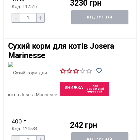
3230 грн
Код: 112547
-
+
ВІДСУТНІЙ
Сухий корм для котів Josera
Marinesse
при
ЗНИЖКА
замовленні
через сайт
400 г
242 грн
Код: 124534
ВІДСУТНІЙ