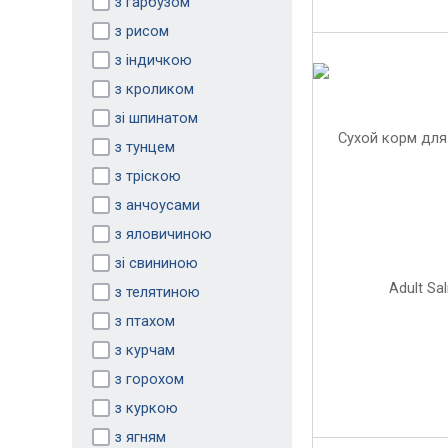
з гарбузом
з рисом
з індичкою
з кроликом
зі шпинатом
з тунцем
з тріскою
з анчоусами
з яловичиною
зі свининою
з телятиною
з птахом
з курчам
з горохом
з куркою
з ягням