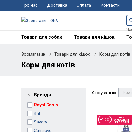
Про нас
Доставка
Оплата
Контакти
Ча
Товари для собак
Товари для кішок
То
Зоомагазин
Товари для кішок
Корм для котів
Корм для котів
Сортувати по:
Бренди
Royal Canin
Brit
ПРИ
-10%
ЗАМОВЛЕННІ
Savory
ЧЕРЕЗ САЙТ
Carnilove