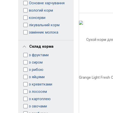
Основне харчування
вологий корм
консерви
лікувальний корм
замінник молока
Склад корма
з фруктами
з сиром
з рибою
з яйцями
з креветками
з лососем
з картоплею
з овочами