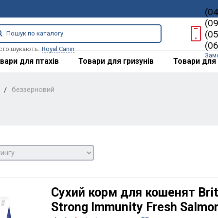
(0
(0
(0
(0
сто шукають:
Royal Canin
Зам
вари для птахів
Товари для гризунів
Товари для 
беззерновий
Сухий корм для кошенят Brit 
Strong Immunity Fresh Salmo