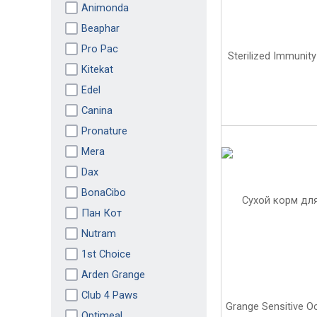
Animonda
Beaphar
Pro Pac
Kitekat
Edel
Canina
Pronature
Mera
Dax
BonaCibo
Пан Кот
Nutram
1st Choice
Arden Grange
Club 4 Paws
Optimeal