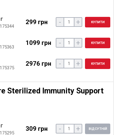
 г
-
+
299 грн
КУПИТИ
 175344
-
+
1099 грн
КУПИТИ
 175363
-
+
2976 грн
КУПИТИ
 175375
e Sterilized Immunity Support
 г
-
+
309 грн
ВІДСУТНІЙ
 175295