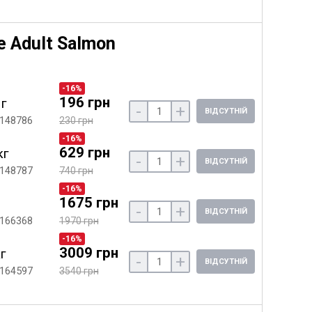
 Adult Salmon
-16%
196 грн
 г
-
+
ВІДСУТНІЙ
 148786
230 грн
-16%
629 грн
кг
-
+
ВІДСУТНІЙ
 148787
740 грн
-16%
1675 грн
-
+
ВІДСУТНІЙ
 166368
1970 грн
-16%
3009 грн
кг
-
+
ВІДСУТНІЙ
 164597
3540 грн