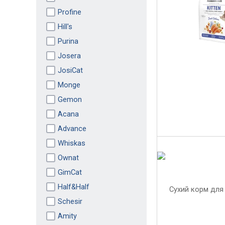
Profine
Hill's
Purina
Josera
JosiCat
Monge
Gemon
Acana
Advance
Whiskas
Ownat
GimCat
Half&Half
Schesir
Amity