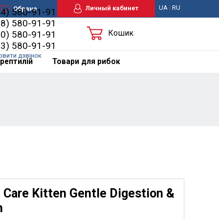
UA
|
RU
Личный кабинет
Обране
44) 580-91-91
98) 580-91-91
Кошик
50) 580-91-91
63) 580-91-91
овити дзвінок
рептилій
Товари для рибок
Care Kitten Gentle Digestion &
n