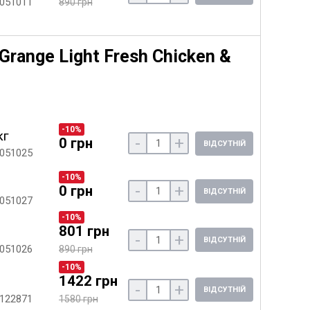
 051011
890 грн
Grange Light Fresh Chicken &
-10%
кг
-
+
0 грн
ВІДСУТНІЙ
 051025
-10%
-
+
0 грн
ВІДСУТНІЙ
 051027
-10%
801 грн
-
+
ВІДСУТНІЙ
 051026
890 грн
-10%
1422 грн
-
+
ВІДСУТНІЙ
 122871
1580 грн