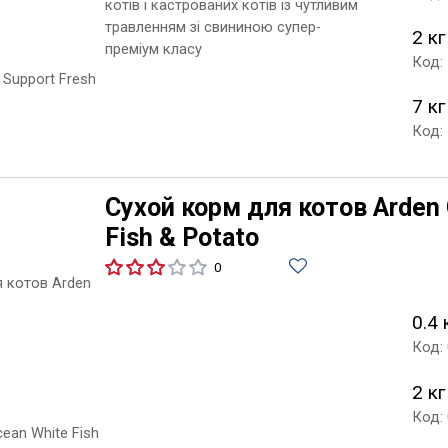
котів і кастрованих котів із чутливим
травленням зі свининою супер-
2 кг
преміум класу
Код:
7 кг
Код:
Сухой корм для котов Arden 
Fish & Potato
0
0.4 
Код:
2 кг
Код: