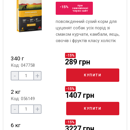
при
-15%
замовленні
через сайт
повсякденний сухий корм для
цуценят собак усіх порід зі
смаком курчати, камбали, яєць,
овочів і фруктів класу холістік
-15%
340 г
289 грн
Код: 047758
-
+
КУПИТИ
-15%
2 кг
1407 грн
Код: 056149
-
+
КУПИТИ
-15%
6 кг
3227 грн