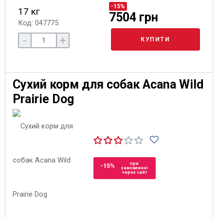
-15%
17 кг
7504 грн
Код: 047775
-
+
КУПИТИ
Сухий корм для собак Acana Wild
Prairie Dog
при
-15%
замовленні
через сайт