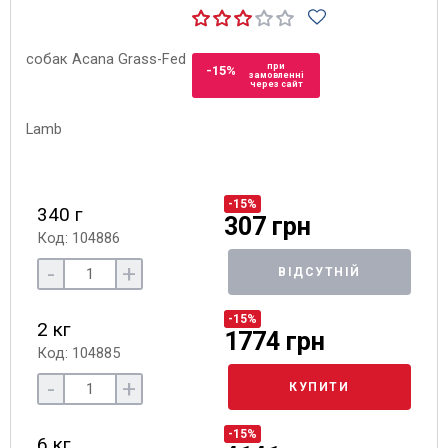
при
-15%
замовленні
через сайт
-15%
340 г
307 грн
Код: 104886
-
+
ВІДСУТНІЙ
-15%
2 кг
1774 грн
Код: 104885
-
+
КУПИТИ
-15%
6 кг