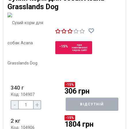
Grasslands Dog
при
-15%
замовленні
через сайт
-15%
340 г
306 грн
Код: 104907
-
+
ВІДСУТНІЙ
-15%
2 кг
1804 грн
Код: 104906