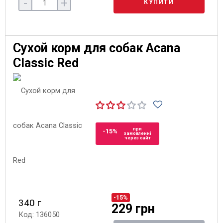
-
+
КУПИТИ
Сухой корм для собак Acana
Classic Red
при
-15%
замовленні
через сайт
-15%
340 г
229 грн
Код: 136050