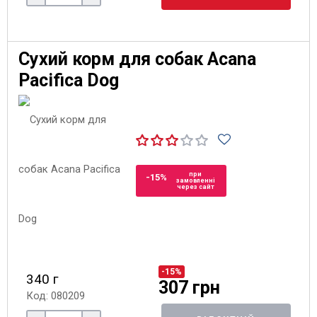
Сухий корм для собак Acana
Pacifica Dog
при
-15%
замовленні
через сайт
-15%
340 г
307 грн
Код: 080209