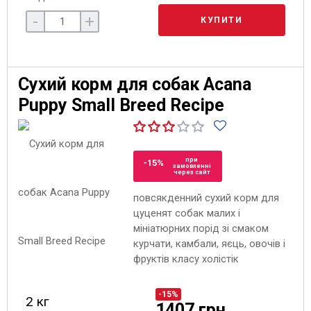
-
+
КУПИТИ
Сухий корм для собак Acana
Puppy Small Breed Recipe
при
-15%
замовленні
через сайт
повсякденний сухий корм для
цуценят собак малих і
мініатюрних порід зі смаком
курчати, камбали, яєць, овочів і
фруктів класу холістік
-15%
2 кг
1407 грн